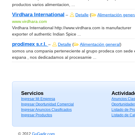
productos varios alimentacion, ...
Virdhara International
–
Detalle
(
Alimentación gener
www.virdhara.com
Virdhara International http://www.virdhara.com is manufacturer
exporter of authentic Indian Spice ...
prodimex s.r.l.
–
Detalle
(
Alimentación general
)
somos una compania perteneciente al grupo prodeca con sede 
espana , nos dedicadamos al procesamie ...
Servicios
Actividad
Ingresar Mi Empresa
Anuncios Clas
Ingresar Oportunidad Comercial
Oportunidade
Ingresar Anuncios Clasificados
Listado de Pr
Ingresar Productos
Listado de Ca
© 2012
GuGadir.com