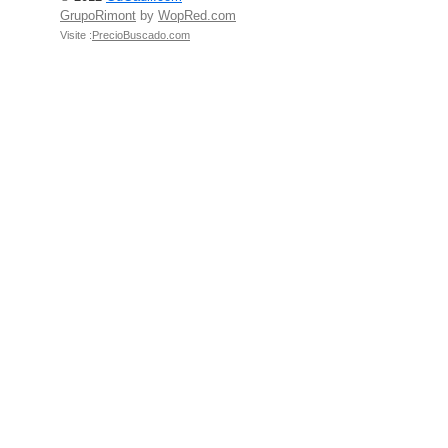
GrupoRimont
by
WopRed.com
Visite :
PrecioBuscado.com